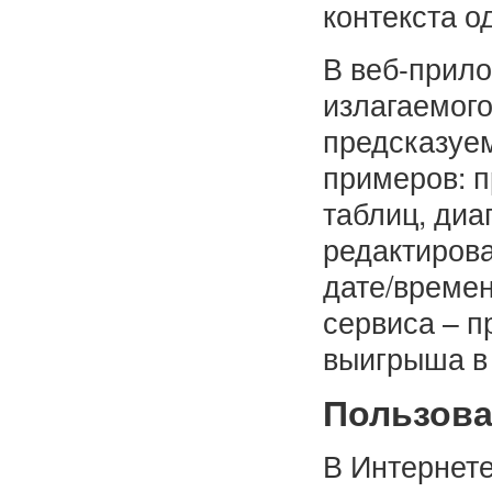
контекста о
В веб-прил
излагаемого
предсказуем
примеров: п
таблиц, диа
редактирова
дате/времен
сервиса – п
выигрыша в
Пользова
В Интернет