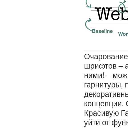
Очарование
шрифтов – а
ними! – мож
гарнитуры, 
декоративн
концепции. 
Красивую Г
уйти от фун