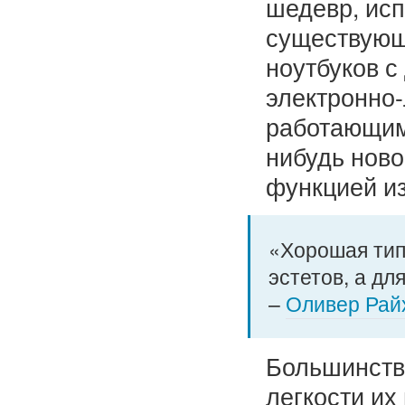
шедевр, исп
существующи
ноутбуков с
электронно-
работающими
нибудь нов
функцией и
«Хорошая тип
эстетов, а дл
–
Оливер Рай
Большинство
легкости их