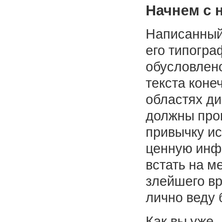
Начнем с 
Написанный 
его типогра
обусловлен
текста коне
областях ди
должны про
привычку ис
ценную инф
встать на м
злейшего вр
лично веду 
Как вы уже,