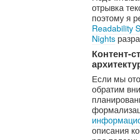
отрывка тек
поэтому я 
Readability S
Nights
разра
Контент-с
архитекту
Если мы ото
обратим вн
планирован
формализац
информацио
описания ко