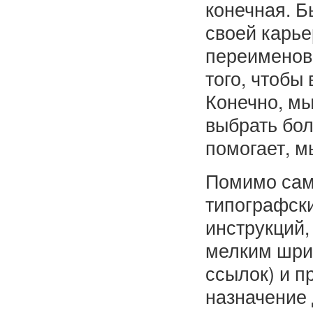
конечная. Б
своей карь
переименова
того, чтобы
Конечно, мы
выбрать бол
помогает, м
Помимо само
типографски
инструкций
мелким шриф
ссылок) и п
назначение 