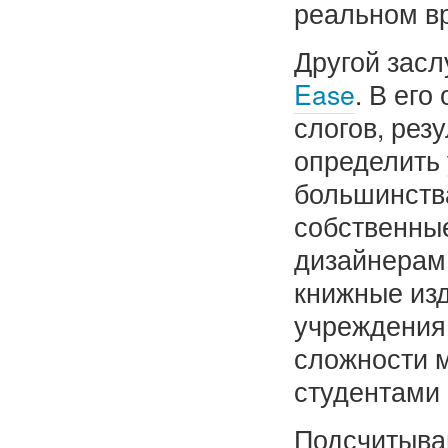
реальном в
Другой зас
Ease
. В его
слогов, ре
определить 
большинств
собственные
дизайнерам
книжные из
учреждения 
сложности 
студентами 
Подсчитыван