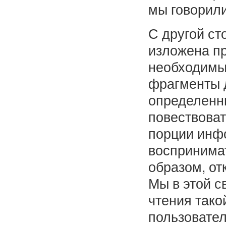
мы говорили
С другой с
изложена п
необходимых
фрагменты 
определенн
повествова
порции инфо
воспринимат
образом, от
Мы в этой с
чтения тако
пользовател