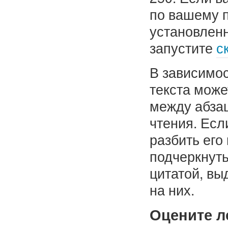
по вашему п
установлен
запустите
с
В зависимос
текста може
между абзац
чтения. Есл
разбить его
подчеркнут
цитатой, вы
на них.
Оцените л