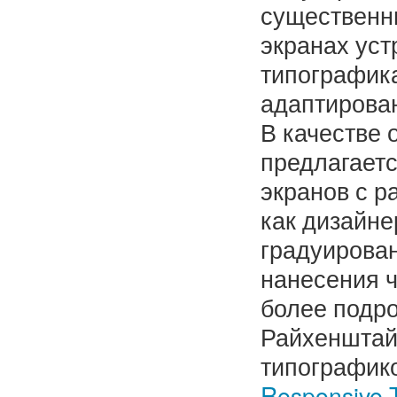
существенны
экранах уст
типографик
адаптирован
В качестве 
предлагает
экранов с р
как дизайне
градуирова
нанесения ч
более подро
Райхенштай
типографикой
Responsive 